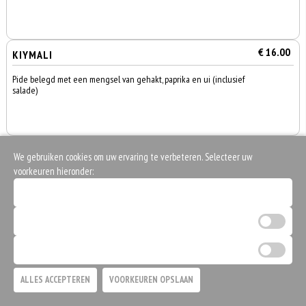
€ 16.00
KIYMALI
Pide belegd met een mengsel van gehakt, paprika en ui (inclusief
salade)
€ 16.00
PEYNIRLI
We gebruiken cookies om uw ervaring te verbeteren. Selecteer uw
voorkeuren hieronder:
Pide belegd met féta kaas, paprika en ui
Noodzakelijke cookies (verplicht)
Analytische cookies
€ 16.00
SUCUKLU
Marketing cookies
0
Pide belegd met Turkse worst, kaas, paprika en ui
€ 0,00
ALLES ACCEPTEREN
VOORKEUREN OPSLAAN