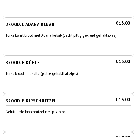
€ 13.00
BROODJE ADANA KEBAB
Turks kwart brood met Adana kebab (zacht pittig gekruid gehaktspies)
€ 13.00
BROODJE KÖFTE
Turks brood met köfte (platte gehaktballetjes)
€ 13.00
BROODJE KIPSCHNITZEL
Gefrituurde kipschnitzel met pita brood