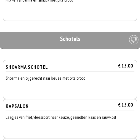
Mix van shoarma en shaslik met pita brood
Schotels
€ 15.00
SHOARMA SCHOTEL
Shoarma en bijgerecht naar keuze met pita brood
€ 15.00
KAPSALON
Laagjes van friet, vleessoort naar keuze, gesmolten kaas en rauwkost