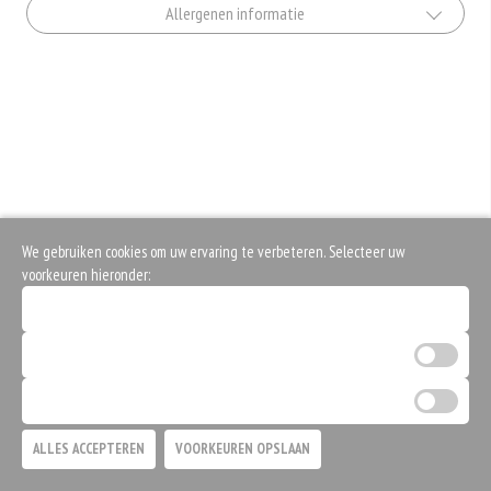
Allergenen informatie
Geen aangegeven allergenen.
We gebruiken cookies om uw ervaring te verbeteren. Selecteer uw
voorkeuren hieronder:
Noodzakelijke cookies (verplicht)
Analytische cookies
Marketing cookies
ALLES ACCEPTEREN
VOORKEUREN OPSLAAN
TOEVOEGEN