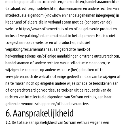
meer begrepen alle octrooirechten, merkrechten, handelsnaamrechten,
databankrechten, modelrechten, domeinnamen en andere rechten van
intellectuele eigendom (knowhow en handelsgeheimen inbegrepen) in
Nederland of elders, die in verband staan met de (content van de)
website https://www.soframeethuis.nl en of de geleverde producten,
inclusief verpakking/reclamemateriaal in het algemeen. Het is u niet
toegestaan op de website en of producten, inclusief
verpakking/reclamemateriaal aangebrachte merk- of
herkenningstekens, en/of enige aanduidingen omtrent auteursrechten,
handelsnamen of andere rechten van intellectuele eigendom, te
wijzigen, te kopiëren, op andere wijze te (her)gebruiken of te
verwijderen, noch de website of enige gedeelten daarvan te wijzigen of
na te maken noch op enigerlei andere wijze schade te berokkenen aan
of ongerechtvaardigd voordeel te trekken uit de reputatie van de
rechten van intellectuele eigendom van Sofram eethuis, aan haar
gelieerde vennootschappen en/of haar leveranciers.
6. Aansprakelijkheid
6.1
De totale aansprakelijkheid van Sofram eethuis wegens een