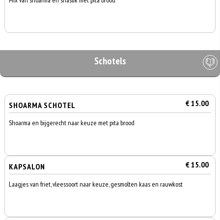
Mix van shoarma en shaslik met pita brood
Schotels
€ 15.00
SHOARMA SCHOTEL
Shoarma en bijgerecht naar keuze met pita brood
€ 15.00
KAPSALON
Laagjes van friet, vleessoort naar keuze, gesmolten kaas en rauwkost