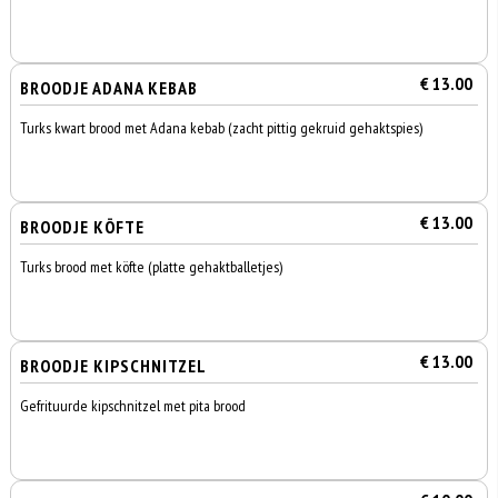
€ 13.00
BROODJE ADANA KEBAB
Turks kwart brood met Adana kebab (zacht pittig gekruid gehaktspies)
€ 13.00
BROODJE KÖFTE
Turks brood met köfte (platte gehaktballetjes)
€ 13.00
BROODJE KIPSCHNITZEL
Gefrituurde kipschnitzel met pita brood