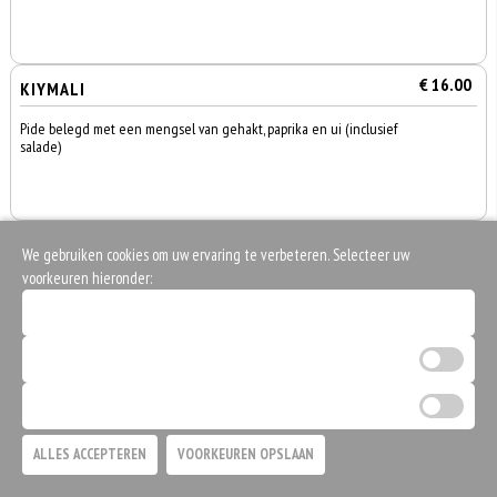
€ 16.00
KIYMALI
Pide belegd met een mengsel van gehakt, paprika en ui (inclusief
salade)
€ 16.00
PEYNIRLI
We gebruiken cookies om uw ervaring te verbeteren. Selecteer uw
voorkeuren hieronder:
Pide belegd met féta kaas, paprika en ui
Noodzakelijke cookies (verplicht)
Analytische cookies
€ 16.00
SUCUKLU
Marketing cookies
0
Pide belegd met Turkse worst, kaas, paprika en ui
€ 0,00
ALLES ACCEPTEREN
VOORKEUREN OPSLAAN