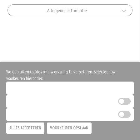
Allergenen informatie
Geen aangegeven allergenen.
We gebruiken cookies om uw ervaring te verbeteren. Selecteer uw
voorkeuren hieronder:
Noodzakelijke cookies (verplicht)
Analytische cookies
Marketing cookies
ALLES ACCEPTEREN
VOORKEUREN OPSLAAN
TOEVOEGEN